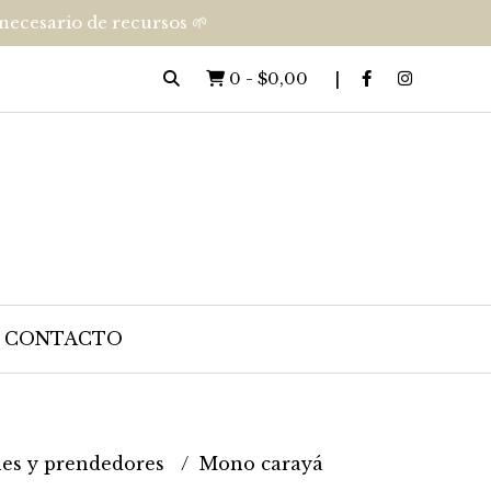
nnecesario de recursos 🌱
0
-
$0,00
CONTACTO
es y prendedores
Mono carayá