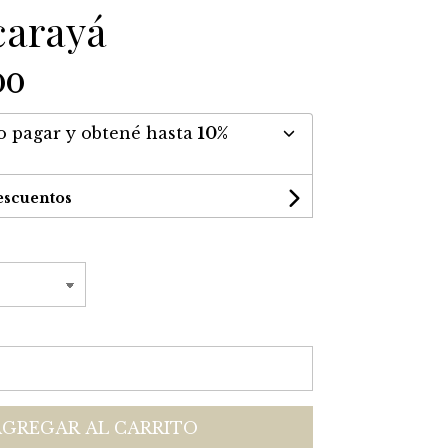
carayá
00
 pagar y obtené hasta
10%
escuentos
AGREGAR AL CARRITO