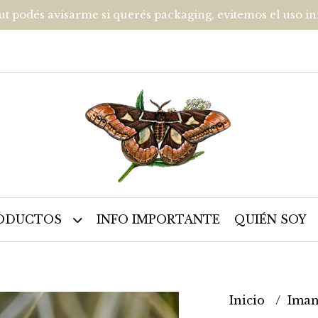
ut podés avisarme si querés packaging, evitemos el uso i
ODUCTOS
INFO IMPORTANTE
QUIÉN SOY
Inicio
Iman