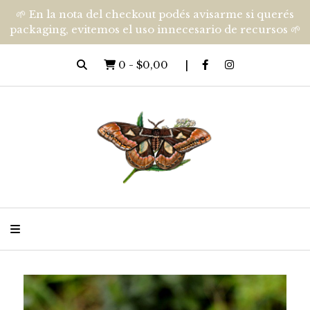
🌱 En la nota del checkout podés avisarme si querés
packaging, evitemos el uso innecesario de recursos 🌱
0
-
$0,00