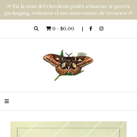
🌱 En la nota del checkout podés avisarme si querés
packaging, evitemos el uso innecesario de recursos 🌱
0
-
$0,00