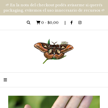
🌱 En la nota del checkout podés avisarme si querés
packaging, evitemos el uso innecesario de recursos 🌱
0
-
$0,00