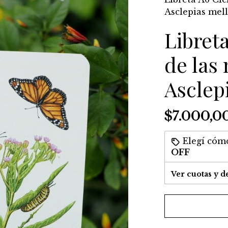
Asclepias mel
Libreta
de las
Asclep
$7.000,0
Elegí cómo
OFF
Ver cuotas y d