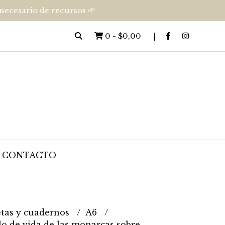
nnecesario de recursos 🌱
0
-
$0,00
CONTACTO
etas y cuadernos
A6
lo de vida de las monarcas sobre