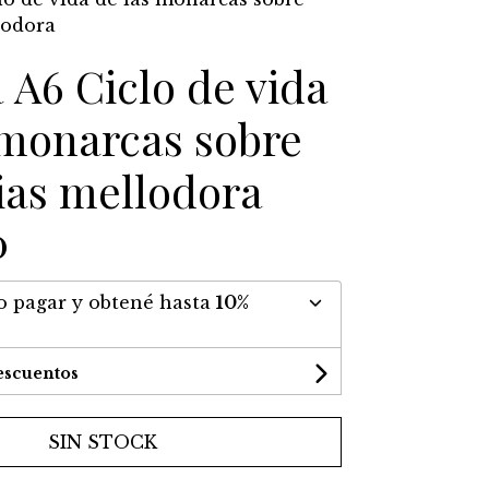
lodora
 A6 Ciclo de vida
 monarcas sobre
ias mellodora
0
 pagar y obtené hasta
10%
escuentos
SIN STOCK