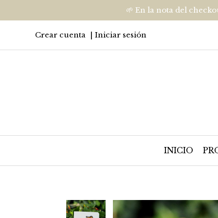
🌱 En la nota del checko
Crear cuenta
Iniciar sesión
INICIO
PR