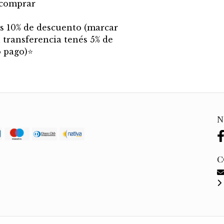
-comprar
nés 10% de descuento (marcar
 transferencia tenés 5% de
 pago)
⭐
N
C