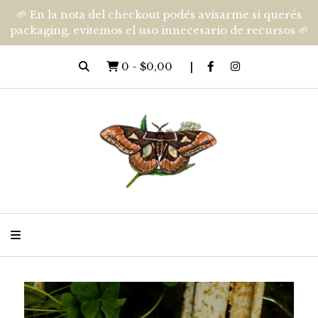
🌱 En la nota del checkout podés avisarme si querés
packaging, evitemos el uso innecesario de recursos 🌱
0
-
$0,00